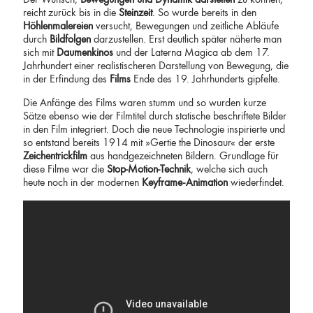
Der Wunsch,
Bewegungen und Dynamik darstellen
zu können,
reicht zurück bis in die
Steinzeit
. So wurde bereits in den
Höhlenmalereien
versucht, Bewegungen und zeitliche Abläufe
durch
Bildfolgen
darzustellen. Erst deutlich später näherte man
sich mit
Daumenkinos
und der Laterna Magica ab dem 17.
Jahrhundert einer realistischeren Darstellung von Bewegung, die
in der Erfindung des
Films
Ende des 19. Jahrhunderts gipfelte.
Die Anfänge des Films waren stumm und so wurden kurze
Sätze ebenso wie der Filmtitel durch statische beschriftete Bilder
in den Film integriert. Doch die neue Technologie inspirierte und
so entstand bereits 1914 mit »Gertie the Dinosaur« der erste
Zeichentrickfilm
aus handgezeichneten Bildern. Grundlage für
diese Filme war die
Stop-Motion-Technik
, welche sich auch
heute noch in der modernen
Keyframe-Animation
wiederfindet.