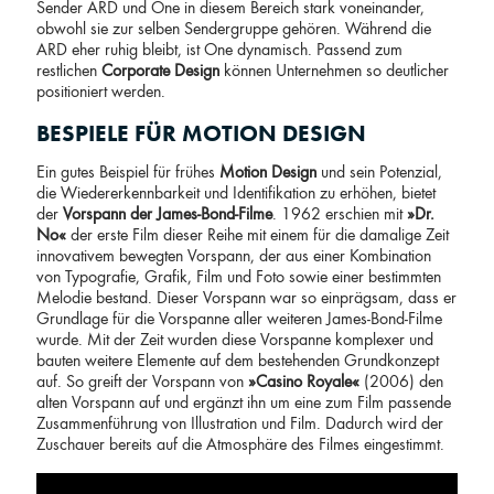
Sender ARD und One in diesem Bereich stark voneinander,
obwohl sie zur selben Sendergruppe gehören. Während die
ARD eher ruhig bleibt, ist One dynamisch. Passend zum
restlichen
Corporate Design
können Unternehmen so deutlicher
positioniert werden.
BESPIELE FÜR MOTION DESIGN
Ein gutes Beispiel für frühes
Motion Design
und sein Potenzial,
die Wiedererkennbarkeit und Identifikation zu erhöhen, bietet
der
Vorspann der James-Bond-Filme
. 1962 erschien mit
»Dr.
No«
der erste Film dieser Reihe mit einem für die damalige Zeit
innovativem bewegten Vorspann, der aus einer Kombination
von Typografie, Grafik, Film und Foto sowie einer bestimmten
Melodie bestand. Dieser Vorspann war so einprägsam, dass er
Grundlage für die Vorspanne aller weiteren James-Bond-Filme
wurde. Mit der Zeit wurden diese Vorspanne komplexer und
bauten weitere Elemente auf dem bestehenden Grundkonzept
auf. So greift der Vorspann von
»Casino Royale«
(2006) den
alten Vorspann auf und ergänzt ihn um eine zum Film passende
Zusammenführung von Illustration und Film. Dadurch wird der
Zuschauer bereits auf die Atmosphäre des Filmes eingestimmt.