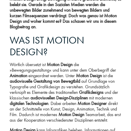
belebt sie. Gerade in den Sozialen Medien werden die
unbewegten Bilder zunehmend von bewegten Bildern und
kurzen Filmsequenzen verdrängt. Doch was genau ist Motion
Design und woher kommt es? Das schauen wir uns in diesem
Blogbeitrag an.
WAS IST MOTION
DESIGN?
Wörtlich übersetzt ist
Motion Design
die
»Bewegungsgestaltung« und kann unter dem Oberbegriff der
Animation
eingeordnet werden. Unter
Motion Design
ist die
audiovisuelle Gestaltung von Bewegtbild
auf Grundlage von
Typografie und Grafikdesign zu verstehen. Grundsätzlich
verknüpft es Elemente des traditionellen
Grafikdesigns
und der
klassischen
audiovisuellen Design-Disziplinen
mit modernen
digitalen Technologien
. Dabei arbeiten
Motion Designer
direkt
an der Schnittstelle von Kunst, Design, Animation, Technik und
Film. Dadurch ist modernes
Motion Design
Teamarbeit, das erst
aus der Kooperation verschiedenster Disziplinen entsteht.
Motion Design
kann Infografiken beleben, Informationen auf