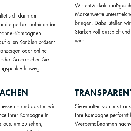
Wir entwickeln maßgesch
Markenwerte unterstreiche
tet sich dann am
bringen. Dabei stellen wir
anäle perfekt aufeinander
Stärken voll ausspielt un
-Channel-Kampagnen
wird.
 auf allen Kanälen präsent
ntanzeigen oder online
edia. So erreichen Sie
ungspunkte hinweg.
MACHEN
TRANSPARENT
 messen – und das tun wir
Sie erhalten von uns trans
ance Ihrer Kampagne in
Ihre Kampagne performt h
ss aus, um zu sehen,
Werbemaßnahmen nachvoll