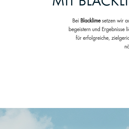
MIT BLACK
Bei
Blacklime
setzen wir a
begeistern und Ergebnisse l
für erfolgreiche, zielge
nä