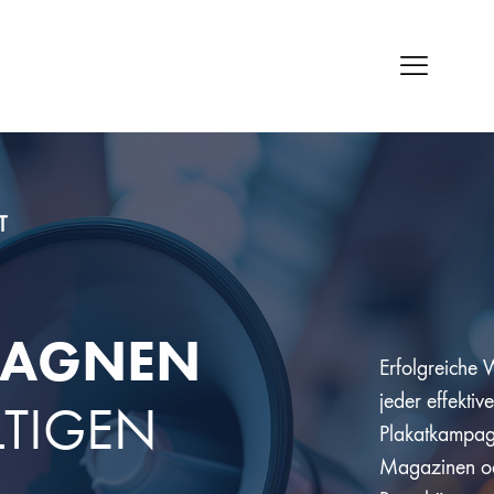
T
PAGNEN
Erfolgreiche
jeder effekt
LTIGEN
Plakatkampag
Magazinen ode