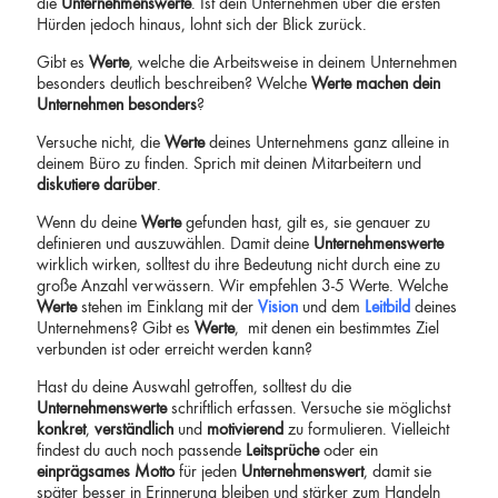
die
Unternehmenswerte
. Ist dein Unternehmen über die ersten
Hürden jedoch hinaus, lohnt sich der Blick zurück.
Gibt es
Werte
, welche die Arbeitsweise in deinem Unternehmen
besonders deutlich beschreiben? Welche
Werte
machen dein
Unternehmen besonders
?
Versuche nicht, die
Werte
deines Unternehmens ganz alleine in
deinem Büro zu finden. Sprich mit deinen Mitarbeitern und
diskutiere
darüber
.
Wenn du deine
Werte
gefunden hast, gilt es, sie genauer zu
definieren und auszuwählen. Damit deine
Unternehmenswerte
wirklich wirken, solltest du ihre Bedeutung nicht durch eine zu
große Anzahl verwässern. Wir empfehlen 3-5 Werte. Welche
Werte
stehen im Einklang mit der
Vision
und dem
Leitbild
deines
Unternehmens? Gibt es
Werte
, mit denen ein bestimmtes Ziel
verbunden ist oder erreicht werden kann?
Hast du deine Auswahl getroffen, solltest du die
Unternehmenswerte
schriftlich erfassen. Versuche sie möglichst
konkret
,
verständlich
und
motivierend
zu formulieren. Vielleicht
findest du auch noch passende
Leitsprüche
oder ein
einprägsames Motto
für jeden
Unternehmenswert
, damit sie
später besser in Erinnerung bleiben und stärker zum Handeln