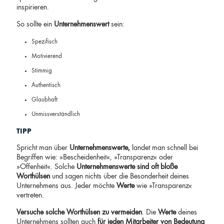
inspirieren.
So sollte ein
Unternehmenswert
sein:
Spezifisch
Motivierend
Stimmig
Authentisch
Glaubhaft
Unmissverständlich
TIPP
Spricht man über
Unternehmenswerte,
landet man schnell bei
Begriffen wie: »Bescheidenheit«, »Transparenz« oder
»Offenheit«. Solche
Unternehmenswerte
sind oft bloße
Worthülsen
und sagen nichts über die Besonderheit deines
Unternehmens aus. Jeder möchte
Werte
wie »Transparenz«
vertreten.
Versuche solche Worthülsen zu vermeiden
. Die
Werte
deines
Unternehmens sollten auch
für jeden Mitarbeiter von Bedeutung