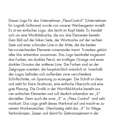
Dieses Logo für das Unternehmen „FlexxControl“ (Unternehmen
für Logistik-Software) wurde von unserer Werbeagentur erstellt.
Es ist ein einfaches Logo, das leicht im Kopf bleibt. Es handelt
sich um eine Wortbildmarke, die aus drei Elementen besteht:
Dem Bild auf der linken Seite, der Wortmarke auf der rechten
Seite und einer schmalen Linie in der Mitte, die die beiden
hervorstechenden Elemente voneinander trennt. Trotzdem gehört
alles klar erkennbar zusammen. Das Logo beinhaltet insgesamt
drei Farben, ein dunkles Petrol, ein kräftiges Orange und einen
dunklen Grauton der mittleren Linie. Die Farben sind an der
Zielgruppe orientiert, die hauptsächlich männlich ist. Innerhalb
des Logos befinden sich außerdem zwei verschiedene
Schriftschnitte, um Spannung zu erzeugen. Die Schrift ist clean
und steht für klare Strukturen, eine einfache Übersicht und eine
gute Planung. Die Grafik in der Wort-Bild-Marke besteht aus
vier einfachen Elementen und soll deutlich erkennbar ein „X“
darstellen. Denn auch die zwei „X“ in „Flexx Control“ sind sehr
markant. Das Logo greift dieses Merkmal auf und macht es zu
seinem Markenzeichen. Gleichzeitig steht das „X“ für Wege,
Verbindungen, Zeiger und damit für Zeitmanagement in der