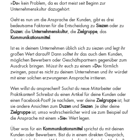
»
Du
« kein Problem, da es dort meist seit Beginn zur
Unternehmenskultur dazugehört.
Geht es nun um die Ansprache der Kunden, gibt es drei
bedeutsame Faktoren für die Entscheidung zu
Siezen
oder zu
Duzen:
die
Unternehmenskultur
, die
Zielgruppe
, das
Kommunikationsmittel
.
Ist es in deinem Unternehmen üblich sich zu siezen und legt ihr
großen Wert darauf? Dann solltet ihr das auch dem Kunden,
möglichen Bewerbern oder Geschäftspartnern gegenüber zum
Ausdruck bringen. Müsst ihr euch zu einem »
Du
« förmlich
zwingen, passt es nicht zu deinem Unternehmen und ihr würdet
mit einer solchen erzwungenen Ansprache irritieren.
Wen willst du ansprechen? Suchst du neue Mitarbeiter oder
Praktikanten? Schreibst du einen Artikel für deine Kunden oder
einen Facebook-Post? Je nachdem, wer deine
Zielgruppe
ist, hat
sie andere Ansichten zum
Duzen
und
Siezen
. Je älter deine
Zielgruppe
ist, umso wahrscheinlicher wird sie zum Beispiel auf
die Ansprache mit einem »
Sie
« Wert legen.
Über was für ein
Kommunikationsmittel
sprichst du mit deinen
Kunden oder Bewerbern. Bist du in einem direkten Gespräch,