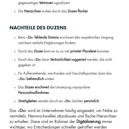
gegenseitiges
Vertrauen
signalisiert
Die
Hierarchien
wirken durch das
Duzen
flacher
NACHTEILE DES DUZENS
Beim »
Du
«
fehlende Distanz
erschwert den respektvollen Umgang
und kann verbale Entgleisungen fördern
Durch das
Duzen
kann es zu zu viel
privater Plauderei
kommen
Durch das »
Du
« kann
Vertraulichkeit suggeriert
werden, die nicht
gegeben ist
Für Außenstehende, wie Kunden und Geschäftspartner, kann das
»
Du
«
befremdlich
wirken
Das
Duzen
erschwert
die Umsetzung unpopulärer
Personalmaßnahmen
Streitigkeiten
werden durch ein »
Du
« leichter
persönlich
Das »
Du
« wird im Unternehmen häufig eingesetzt, um Nähe zu
vermitteln, Hemmschwellen abzubauen und flache Hierarchien
zu erhalten. Diese sind im Rahmen der
Digitalisierung
immer
wichtiger, wo Entscheidungen schneller getroffen werden