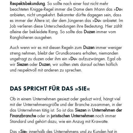
Respektsbekundung
. So sollte nach einer fast nicht mehr
beachteten Knigge-Regel immer die Dame dem Mann das »
Du
«
anbieten, nicht umgekehrt. Bekannter dürfte dagegen sein, dass
es immer der Ältere ist, der dem Jüngeren das »
Du
« anbietet. Im
Job verlieren diese Unterscheidungen ihre Bedeutung. Hier zählt
alleine der bekleidete Rang. So sollte das
Duzen
immer vom
Ranghöheren ausgehen.
Auch wenn wir es mit diesen Regeln zum
Duzen
immer weniger
streng nehmen, bleibt der Grundkonsens erhalten, niemanden
ungefragt zu duzen oder ihm ein »
Du
« aufzuzwängen. Egal ob
wir
Siezen
oder
Duzen
, wir sollten stets darauf achten höflich
und respektvoll mit anderen zu sprechen.
DAS SPRICHT FÜR DAS »SIE«
Ob in einem Unternehmen gesiezt oder geduzt wird, hängt viel
mit der Unternehmensgröße und der Branche zusammen, in der
das Unternehmen tätig ist. So ist das
Siezen
in
Unternehmen der
Finanzbranche
oder in
juristischen Unternehmen
noch immer
Standard und gehört dazu, wie ein Anzug mit Krawatte.
Das »
Sie
« innerhalb des Unternehmens und zu Kunden hat in