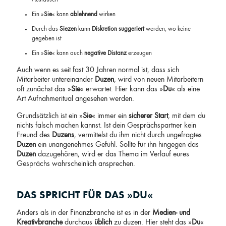
Ein »
Sie
« kann
ablehnend
wirken
Durch das
Siezen
kann
Diskretion suggeriert
werden, wo keine
gegeben ist
Ein »
Sie
« kann auch
negative Distanz
erzeugen
Auch wenn es seit fast 30 Jahren normal ist, dass sich
Mitarbeiter untereinander
Duzen
, wird von neuen Mitarbeitern
oft zunächst das »
Sie
« erwartet. Hier kann das »
Du
« als eine
Art Aufnahmeritual angesehen werden.
Grundsätzlich ist ein »
Sie
« immer ein
sicherer Start
, mit dem du
nichts falsch machen kannst. Ist dein Gesprächspartner kein
Freund des
Duzens
, vermittelst du ihm nicht durch ungefragtes
Duzen
ein unangenehmes Gefühl. Sollte für ihn hingegen das
Duzen
dazugehören, wird er das Thema im Verlauf eures
Gesprächs wahrscheinlich ansprechen.
DAS SPRICHT FÜR DAS »DU«
Anders als in der Finanzbranche ist es in der
Medien- und
Kreativbranche
durchaus
üblich
zu duzen. Hier steht das »
Du
«