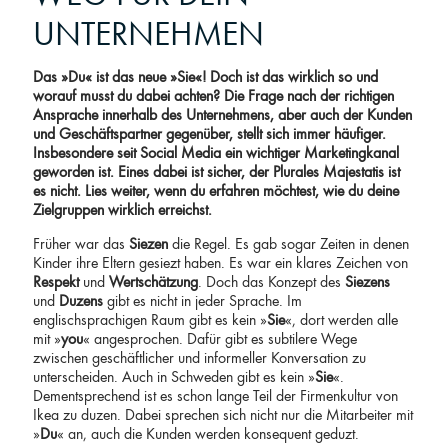
UNTERNEHMEN
Das »Du« ist das neue »Sie«! Doch ist das wirklich so und
worauf musst du dabei achten? Die Frage nach der richtigen
Ansprache innerhalb des Unternehmens, aber auch der Kunden
und Geschäftspartner gegenüber, stellt sich immer häufiger.
Insbesondere seit Social Media ein wichtiger Marketingkanal
geworden ist. Eines dabei ist sicher, der Plurales Majestatis ist
es nicht. Lies weiter, wenn du erfahren möchtest, wie du deine
Zielgruppen wirklich erreichst.
Früher war das
Siezen
die Regel. Es gab sogar Zeiten in denen
Kinder ihre Eltern gesiezt haben. Es war ein klares Zeichen von
Respekt
und
Wertschätzung
. Doch das Konzept des
Siezens
und
Duzens
gibt es nicht in jeder Sprache. Im
englischsprachigen Raum gibt es kein »
Sie
«, dort werden alle
mit »
you
« angesprochen. Dafür gibt es subtilere Wege
zwischen geschäftlicher und informeller Konversation zu
unterscheiden. Auch in Schweden gibt es kein »
Sie
«.
Dementsprechend ist es schon lange Teil der Firmenkultur von
Ikea zu duzen. Dabei sprechen sich nicht nur die Mitarbeiter mit
»
Du
« an, auch die Kunden werden konsequent geduzt.