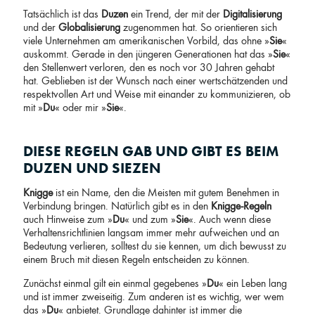
Tatsächlich ist das
Duzen
ein Trend, der mit der
Digitalisierung
und der
Globalisierung
zugenommen hat. So orientieren sich
viele Unternehmen am amerikanischen Vorbild, das ohne »
Sie
«
auskommt. Gerade in den jüngeren Generationen hat das »
Sie
«
den Stellenwert verloren, den es noch vor 30 Jahren gehabt
hat. Geblieben ist der Wunsch nach einer wertschätzenden und
respektvollen Art und Weise mit einander zu kommunizieren, ob
mit »
Du
« oder mir »
Sie
«.
DIESE REGELN GAB UND GIBT ES BEIM
DUZEN UND SIEZEN
Knigge
ist ein Name, den die Meisten mit gutem Benehmen in
Verbindung bringen. Natürlich gibt es in den
Knigge-Regeln
auch Hinweise zum »
Du
« und zum »
Sie
«. Auch wenn diese
Verhaltensrichtlinien langsam immer mehr aufweichen und an
Bedeutung verlieren, solltest du sie kennen, um dich bewusst zu
einem Bruch mit diesen Regeln entscheiden zu können.
Zunächst einmal gilt ein einmal gegebenes »
Du
« ein Leben lang
und ist immer zweiseitig. Zum anderen ist es wichtig, wer wem
das »
Du
« anbietet. Grundlage dahinter ist immer die