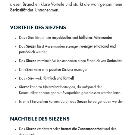
diesen Branchen klare Vorteile und stärkt die wahrgenommene
Seriosität
der Unternehmen.
VORTEILE DES SIEZENS
Das »
Sie
« fördert ein
respektvolles
und
höfliches
Miteinander
Das
Siezen
lässt Auseinandersetzungen
weniger emotional und
persönlich
werden
Das
Siezen
vermittelt Außenstehenden einen Eindruck von
Seriosität
Ein »
Sie
« kann eine
positive Distanz
erzeugen
Das »
Sie
« wirkt
förmlich und formell
Siezen
kann zu
Neutralität
beitragen, da aufgrund der
Kommunikation weniger auf Sympathien geschlossen werden kann
Interne
Hierarchien
können durch das
Siezen
hervorgehoben werden
NACHTEILE DES SIEZENS
Das
Siezen
erschwert oder
bremst die Zusammenarbeit
und den
Austausch