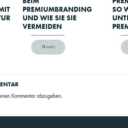
EIM P
PRE
MIT
REMIUMBRANDING U
SO W
TUR
ND WIE SIE SIE V
UNT
ERMEIDEN
PRE
mehr
MENTAR
einen Kommentar abzugeben.