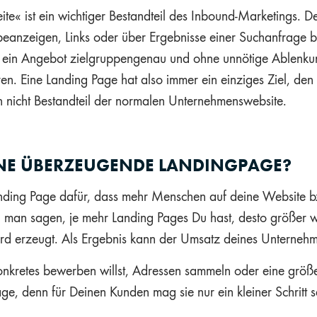
te« ist ein wichtiger Bestandteil des Inbound-Marketings. Der
beanzeigen, Links oder über Ergebnisse einer Suchanfrage 
 ein Angebot zielgruppengenau und ohne unnötige Ablenkung,
eren. Eine Landing Page hat also immer ein einziges Ziel, de
 nicht Bestandteil der normalen Unternehmenswebsite.
INE ÜBERZEUGENDE LANDINGPAGE?
anding Page dafür, dass mehr Menschen auf deine Website 
man sagen, je mehr Landing Pages Du hast, desto größer wi
wird erzeugt. Als Ergebnis kann der Umsatz deines Unterneh
onkretes bewerben willst, Adressen sammeln oder eine gr
ge, denn für Deinen Kunden mag sie nur ein kleiner Schritt sei