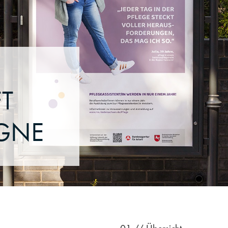
T
GNE