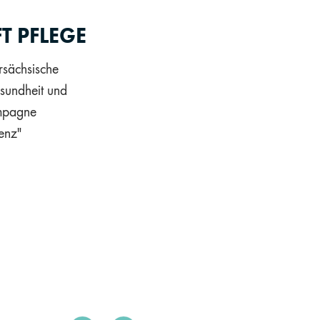
T PFLEGE
sächsische
esundheit und
ampagne
enz"