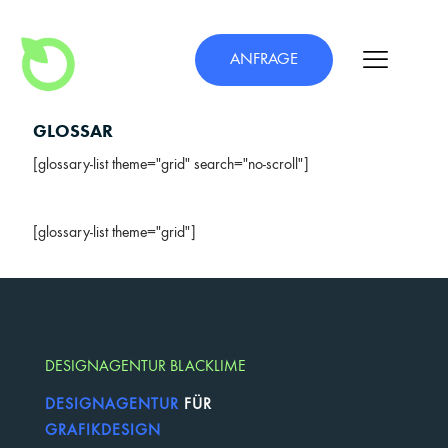
ANFRAGE
GLOSSAR
[glossary-list theme="grid" search="no-scroll"]
[glossary-list theme="grid"]
DESIGNAGENTUR BLACKLIME
DESIGNAGENTUR
FÜR
GRAFIKDESIGN