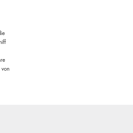
die
iff
hre
e von