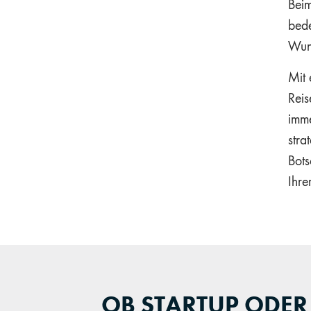
Beim
bede
Wuns
Mit 
Reis
imme
stra
Bots
Ihre
OB STARTUP ODER 