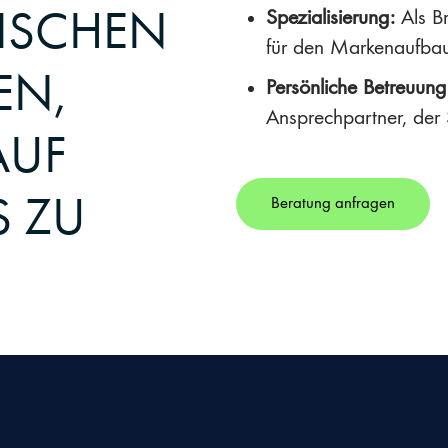
DISCHEN
Spezialisierung:
Als Br
für den Markenaufba
EN,
Persönliche Betreuung
Ansprechpartner, der S
AUF
S ZU
Beratung anfragen