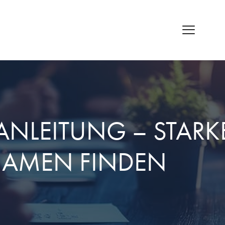
NLEITUNG – STARK
NAME
N FINDE
N