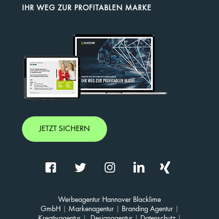
IHR WEG ZUR PROFITABLEN MARKE
JETZT SICHERN
Werbeagentur Hannover Blacklime
GmbH
|
Markenagentur
|
Branding Agentur
|
Kreativagentur
|
Designagentur
|
Datenschutz
|